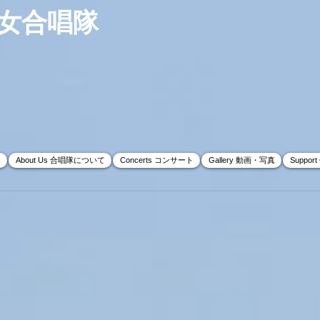
女合唱隊
ム
About Us 合唱隊について
Concerts コンサート
Gallery 動画・写真
Suppor