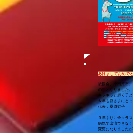
あけましておめで
後援会、小田原市、
の年となりました。
キラキラと輝く子ど
今年も皆さまにとっ
代表：桑原妙子
３年ぶりに全クラス
病気で出演できなく
変更になりましたが