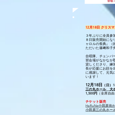
12月18日 クリ
３年ぶりに全員参加
８日販売開始にな
ャロルの祭典』（抜
ただいた篠﨑和子
合唱隊、チェンバ
習会場がなかなか
貸しくださり、練
長が応援にお顔を
に感謝して、元気
います！
12月18日
（日）1
三の丸ホール 大
1,500円
（全席自由
チケット販売
HaRuNe小田原街
小田原三の丸ホー