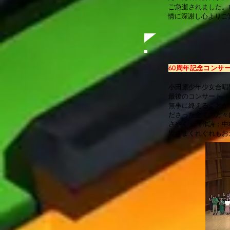
ご
急逝されました。
情に深謝し心よりご
6
0周年記念コンサ
小田原少年少女合唱
最後のコンサート（
無事に終えることが
ださった全ての方々
さやく」（作詩：中
皆さまくれぐれもお