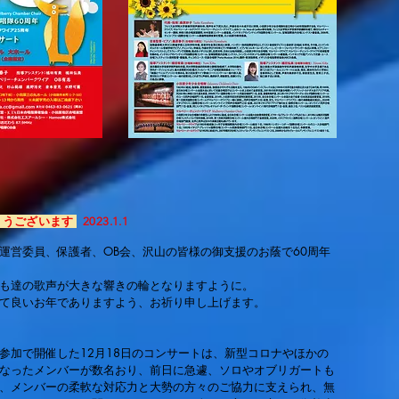
とうございます
2023.1.1
運営委員、保護者、OB会、
沢山の皆様の御支援のお蔭で60周年
も達の歌声が大きな響きの輪となりますように。
て良いお年でありますよう、お祈り申し上げます。
参加で開催した12月18日のコンサートは、新型コロナやほかの
なったメンバーが数名おり、前日に急遽、ソロやオブリガートも
、メンバーの柔軟な対応力と大勢の方々のご協力に支えられ、無