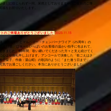
いまだに信じられず一同、呆然としておりますが、ご生前のご厚
冥福をお祈りいたします。
ートのご来場ありがとうございました
2023.11.15
隊（60周年）とマルベリー・チェンバークワイア（25周年）の
７月17日）はホールいっぱいのお客様の温かい拍手に包まれて、
できました。60年間、歌い継いでくださった方々と支え続けてく
に心より御礼申し上げます。アンコールで演奏した「歌ごえはさ
村千栄子、作曲：湯山昭）の歌詞のように「また逢う日まで」、
元気でお過ごしください。本当にありがとうございました。