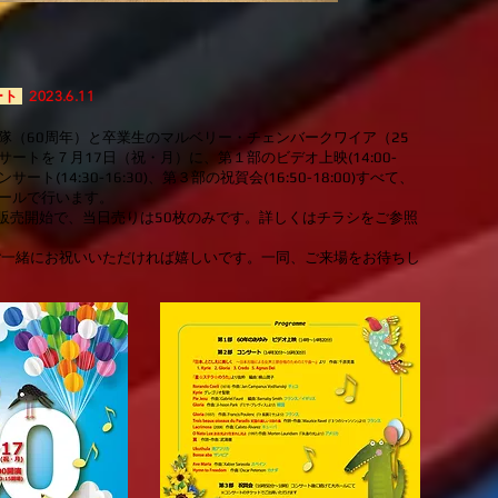
ート
2023.6
.11
隊（60周年）と卒業生のマルベリー・チェンバークワイア（25
ートを７月17日（祝・月）に、第１部のビデオ上映(14:00-
サート(14:30-16:30)、第３部の祝賀会(16:50-18:00)すべて、
ールで行います。
日販売開始で、当日売りは50枚のみです。詳しくはチラシをご参照
ご一緒にお祝いいただければ嬉しいです。一同、ご来場をお待ちし