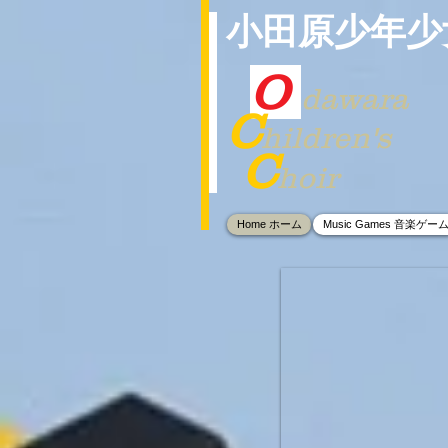
小田原少年少
O
dawara
C
hildren's
C
hoir
Home ホーム
Music Games 音楽ゲー