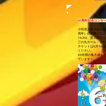
6
0周年記念コンサ
小田原少年少女合唱
周年）の最後のコンサ
14:20)、第２部のコン
三の丸ホール・大ホ
チケットは6月14
ください。
60年間の集大成を
ています！