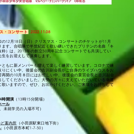
スマス・コンサート
2022.11.08
の12月18日（日）クリスマス・コンサートのチケットが11月
ります。合唱隊で半世紀近く歌い継いできたブリテンの名曲『キ
粋）は、2013年の創立50周年記念コンサートでも共演してい
先生をお迎えして演奏します。
ーともに新メンバーも増えて楽しく練習しています。コロナで練
取りにくい中、後援会の古川副会長がご自身のライブハウスをお
習再開の10月８日にはお忙しい中、後援会の蓑宮会長と古川副会
出してくださいました。大勢の方々に支えていただいている幸運
に歌いますので、ぜひ、お出かけください。ご来場をお待ちして
4時開演
（13時15分開場）
ホール
、未就学児の入場不可）
かど案内所
（小田原駅東口地下街）
ル
（小田原市本町1-7-50）