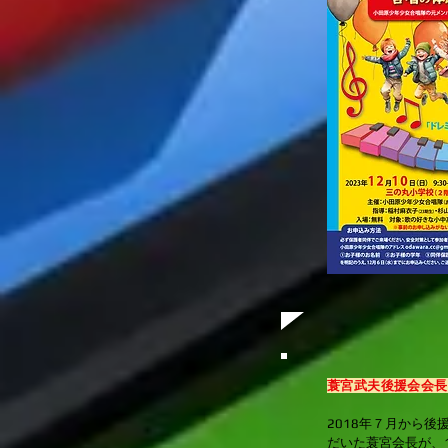
蓑宮武夫後援会会長
2018年７月から
だいた蓑宮会長が、