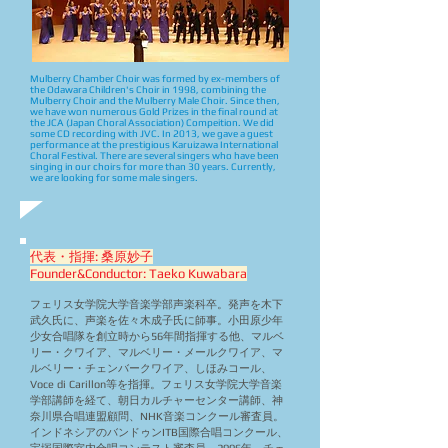
Mulberry Chamber Choir was formed by ex-members of
the Odawara Children's Choir in 1998, combining the
Mulberry Choir and the Mulberry Male Choir. Since then,
we have won numerous Gold Prizes in the final round at
the JCA (Japan Choral Association) Compeition. We did
some CD recording with JVC. In 2013, we gave a guest
performance at the prestigious Karuizawa International
Choral Festival. There are several singers who have been
singing in our choirs for more than 30 years. Currently,
we are looking for some male singers.
代表・指揮: 桑原妙子
Founder&Conductor: Taeko Kuwabara
フェリス女学院大学音楽学部声楽科卒。発声を木下
武久氏に、声楽を佐々木成子氏に師事。小田原少年
少女合唱隊を創立時から56年間指揮する他、マルベ
リー・クワイア、マルベリー・メールクワイア、マ
ルベリー・チェンバークワイア、しほみコール、
Voce di Carillon等を指揮。フェリス女学院大学音楽
学部講師を経て、朝日カルチャーセンター講師、神
奈川県合唱連盟顧問、NHK音楽コンクール審査員。
インドネシアのバンドゥンITB国際合唱コンクール、