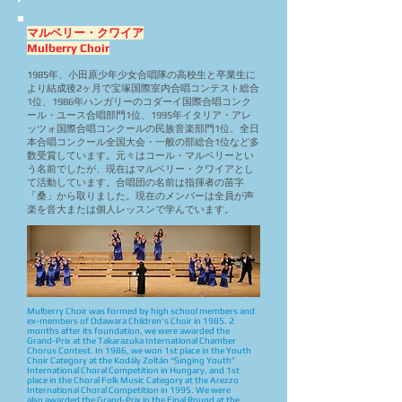
マルベリー・クワイア
Mulberry Choir
1985年、小田原少年少女合唱隊の高校生と卒業生に
より結成後2ヶ月で宝塚国際室内合唱コンテスト総合
1位、1986年ハンガリーのコダーイ国際合唱コンク
ール・ユース合唱部門1位、1995年イタリア・アレ
ッツォ国際合唱コンクールの民族音楽部門1位、全日
本合唱コンクール全国大会・一般の部総合1位など多
数受賞しています。元々はコール・マルベリーとい
う名前でしたが、現在はマルベリー・クワイアとし
て活動しています。合唱団の名前は指揮者の苗字
「桑」から取りました。現在のメンバーは全員が声
楽を音大または個人レッスンで学んでいます。
Mulberry Choir was formed by high school members and
ex-members of Odawara Children's Choir in 1985. 2
months after its foundation, we were awarded the
Grand-Prix at the Takarazuka International Chamber
Chorus Contest. In 1986, we won 1st place in the Youth
Choir Category at the Kodály Zoltán “Singing Youth”
International Choral Competition in Hungary, and 1st
place in the Choral Folk Music Category at the Arezzo
International Choral Competition in 1995. We were
also awarded the Grand-Prix in the Final Round at the