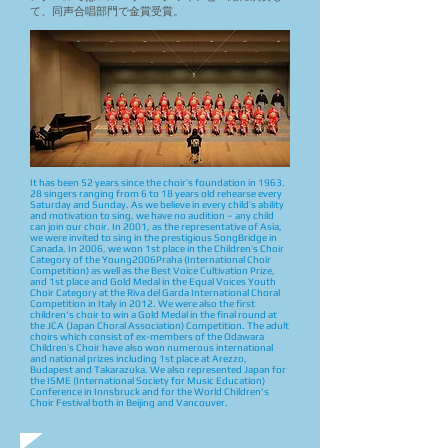
て、同声合唱部門で金賞受賞。
It has been 52 years since the choir’s foundation in 1963.
28 singers ranging from 6 to 18 years old rehearse every
Saturday and Sunday. As we believe in every child’s ability
and motivation to sing, we have no audition – any child
can join our choir. In 2001, as the representative of Asia,
we were invited to sing in the prestigious SongBridge in
Canada. In 2006, we won 1st place in the Children’s Choir
Category of the Young2006Praha (International Choir
Competition) as well as the Best Voice Cultivation Prize,
and 1st place and Gold Medal in the Equal Voices Youth
Choir Category at the Riva del Garda International Choral
Competition in Italy in 2012. We were also the first
children's choir to win a Gold Medal in the final round at
the JCA (Japan Choral Association) Competition. The adult
choirs which consist of ex-members of the Odawara
Children’s Choir have also won numerous international
and national prizes including 1st place at Arezzo,
Budapest and Takarazuka. We also represented Japan for
the ISME (International Society for Music Education)
Conference in Innsbruck and for the World Children's
Choir Festival both in Beijing and Vancouver.