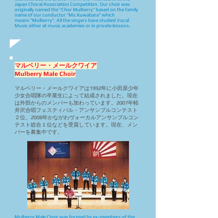
Japan Choral Association Competition. Our choir was
originally named the "Chor Mulberry" based on the family
name of our conductor "Ms.Kuwabara" which
means "Mulberry". All the singers have studied Vocal
Music either at music academies or in private lessons.
マルベリー・メールクワイア
Mulberry Male Choir
マルベリー・メールクワイアは1992年に小田原少年
少女合唱隊の卒業生によって結成されました。現在
は外部からのメンバーも加わっています。2007年軽
井沢合唱フェスティバル・アンサンブルコンテスト
２位、2008年かながわヴォーカルアンサンブルコン
テスト総合１位などを受賞しています。現在、メン
バーを募集中です。
Mulberry Male Choir was formed by ex-members of the