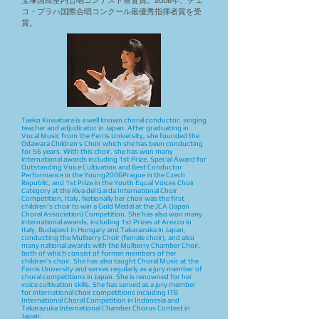
宝塚国際室内合唱コンテスト審査員。2006年、チェ
コ・プラハ国際合唱コンクール最優秀指揮者賞を受
賞。
Taeko Kuwabara is a well known choral conductor, singing
teacher and adjudicator in Japan. After graduating in
Vocal Music from the Ferris University, she founded the
Odawara Children’s Choir which she has been conducting
for 56 years. With this choir, she has won many
international awards including 1st Prize, Special Award for
Outstanding Voice Cultivation and Best Conductor
Performance in the Young2006Prague in the Czech
Republic, and 1st Prize in the Youth Equal Voices Choir
Category at the Riva del Garda International Choir
Competition, Italy. Nationally her choir was the first
children's choir to win a Gold Medal at the JCA (Japan
Choral Association) Competition. She has also won many
international awards, including 1st Prizes at Arezzo in
Italy, Budapest in Hungary and Takarazuka in Japan,
conducting the Mulberry Choir (female choir), and also
many national awards with the Mulberry Chamber Choir,
both of which consist of former members of her
children’s choir. She has also taught Choral Music at the
Ferris University and serves regularly as a jury member of
choral competitions in Japan. She is renowned for her
voice cultivation skills. She has served as a jury member
for international choir competitions including ITB
International Choral Competition in Indonesia and
Takarazuka International Chamber Chorus Contest in
Japan.