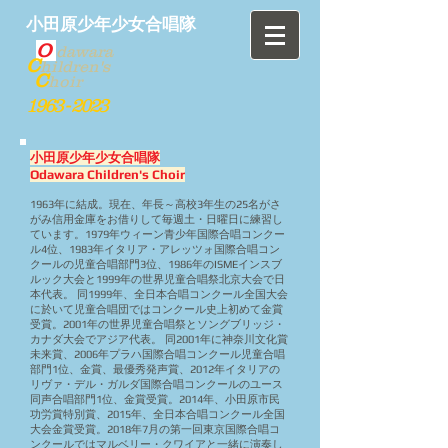
小田原少年少女合唱隊
O
dawara
C
hildren's
C
hoir
1963 - 2023
小田原少年少女合唱隊
Odawara Children's Choir
1963年に結成。現在、年長～高校3年生の25名がさ
がみ信用金庫をお借りして毎週土・日曜日に練習し
ています。1979年ウィーン青少年国際合唱コンクー
ル4位、1983年イタリア・アレッツォ国際合唱コン
クールの児童合唱部門3位、1986年のISMEインスブ
ルック大会と1999年の世界児童合唱祭北京大会で日
本代表。 同1999年、全日本合唱コンクール全国大会
に於いて児童合唱団ではコンクール史上初めて金賞
受賞。2001年の世界児童合唱祭とソングブリッジ・
カナダ大会でアジア代表。 同2001年に神奈川文化賞
未来賞、2006年プラハ国際合唱コンクール児童合唱
部門1位、金賞、最優秀発声賞、2012年イタリアの
リヴァ・デル・ガルダ国際合唱コンクールのユース
同声合唱部門1位、金賞受賞。2014年、小田原市民
功労賞特別賞、2015年、全日本合唱コンクール全国
大会金賞受賞。2018年7月の第一回東京国際合唱コ
ンクールではマルベリー・クワイアと一緒に演奏し