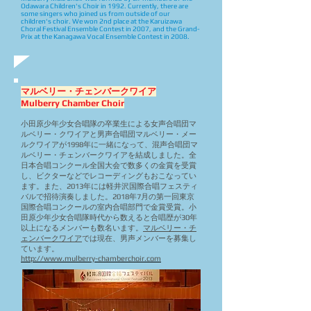
Odawara Children's Choir in 1992. Currently, there are
some singers who joined us from outside of our
children's choir. We won 2nd place at the Karuizawa
Choral Festival Ensemble Contest in 2007, and the Grand-
Prix at the Kanagawa Vocal Ensemble Contest in 2008.
マルベリー・チェンバークワイア
Mulberry Chamber Choir
小田原少年少女合唱隊の卒業生による女声合唱団マ
ルベリー・クワイアと男声合唱団マルベリー・メー
ルクワイアが1998年に一緒になって、混声合唱団マ
ルベリー・チェンバークワイアを結成しました。全
日本合唱コンクール全国大会で数多くの金賞を受賞
し、ビクターなどでレコーディングもおこなってい
ます。また、2013年には軽井沢国際合唱フェスティ
バルで招待演奏しました。2018年7月の第一回東京
国際合唱コンクールの室内合唱部門で金賞受賞。小
田原少年少女合唱隊時代から数えると合唱歴が30年
以上になるメンバーも数名います。
マルベリー・チ
ェンバークワイア
では現在、男声メンバーを募集し
ています。
http://www.mulberry-chamberchoir.com