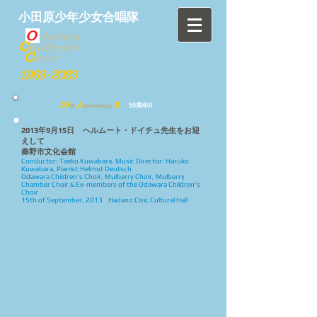
小田原少年少女合唱隊
O
dawara
C
hildren's
C
hoir
1963 - 2023
50
A
2
50周年II
th
nniversary
2013年9月15日 ヘルムート・ドイチュ先生をお迎
えして
秦野市文化会館
Conductor: Taeko Kuwabara,
Music Director: Haruko
Kuwabara,
Pianist:Helmut Deutsch
Odawara Children's Choir,
Mulberry Choir, Mulberry
Chamber Choir &
Ex-members of the Odawara Children's
Choir
15th of September, 2013
Hadano Civic Cultural Hall