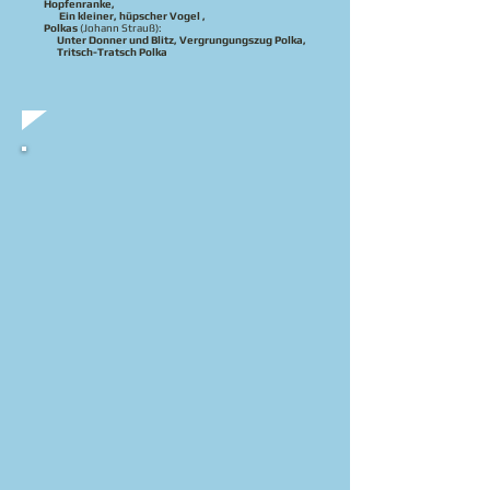
Hopfenranke,
Ein kleiner, hüpscher Vogel ,
Polkas
(Johann Strauß):
Unter Donner und Blitz, Vergrungungszug Polka,
Tritsch-Tratsch Polka