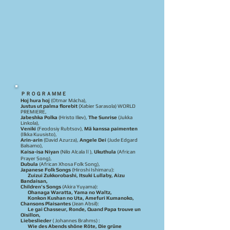
ＰＲＯＧＲＡＭＭＥ
Hoj hura hoj
(Otmar Mácha),
Justus ut palma florebit
(Xabier Sarasola) WORLD
PREMIERE,
Jabeshka Polka
(Hristo Iliev),
The Sunrise
(Jukka
Linkola),
Veniki
(Feodosiy Rubtsov),
Mä kanssa paimenten
(Ilkka Kuusisto),
Arin-arin
(David Azurza),
Angele Dei
(Jude Edgard
Balsamo),
Kaisa-isa Niyan
(Nilo AlcalaⅡ),
Ukuthula
(African
Prayer Song),
Dubula
(African Xhosa Folk Song),
Japanese Folk Songs
(Hiroshi Ishimaru):
Zuizui Zukkorobashi, Itsuki Lullaby, Aizu
Bandaisan,
Children’s Songs
(Akira Yuyama):
Ohanaga Waratta, Yama no Waltz,
Konkon Kushan no Uta, Amefuri Kumanoko,
Chansons Plaisantes
(Jean Absil):
Le gai Chasseur, Ronde, Quand Papa trouve un
Oisillon,
Liebeslieder
( Johannes Brahms) :
Wie des Abends shöne Röte, Die grüne