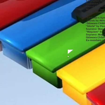
Conductor: R
Orchestra: Tok
Choral Conduc
Music Director
Guests: Josef Z
"Children's Sy
[Music by Aki
Odawara Childre
"Gloria" by Pou
Soprano: Mayu
"Requiem" by 
Soprano: Mayuk
Odawara Childr
Ex-members of 