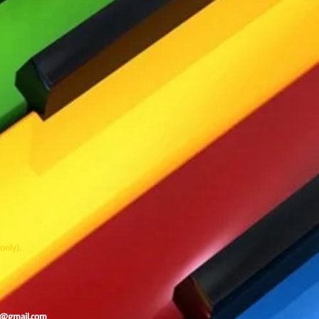
only).
c@gmail.com