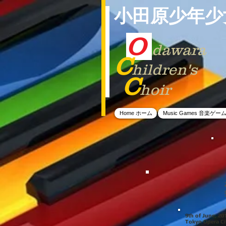
小田原少年少
O
dawara
C
hildren's
C
hoir
Home ホーム
Music Games 音楽ゲー
9th of June, 2
Tokyo Opera Cit