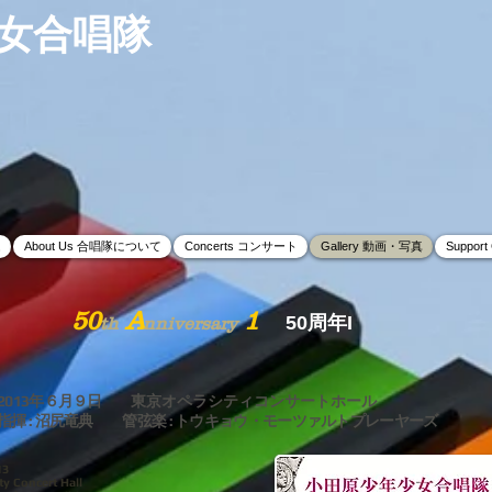
女合唱隊
ム
About Us 合唱隊について
Concerts コンサート
Gallery 動画・写真
Suppor
50
A
1
50周年I
th
nniversary
2013年６月９日
東京オペラシティコンサートホール
指揮 : 沼尻竜典 管弦楽 : トウキョウ・モーツァルトプレーヤーズ
013
y Concert Hall