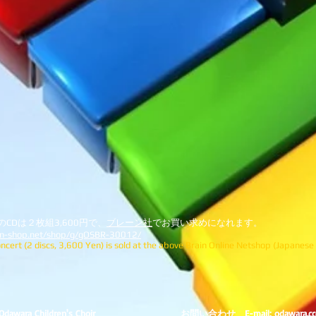
CDは２枚組3,600円で、
ブレーン社
でお買い求めになれます。
in-shop.net/shop/g/gOSBR-30012/
oncert (2 discs, 3,600 Yen) is sold at the above Brain Online Netshop (Japanese 
dawara Children's Choir
お問い合わせ E-mail:
odawara.c