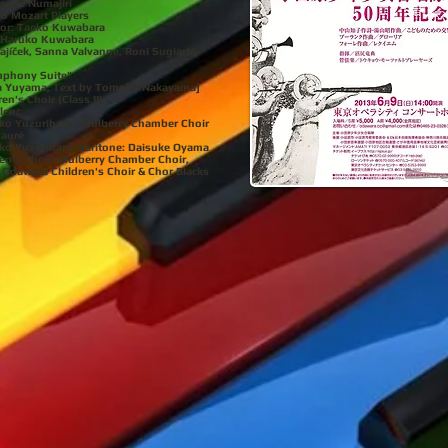
yusuke Numajiri
yo Mozart Players
tor: Taeko Kuwabara
: Haruko Kuwabara
ajíček, Sanna Valvanne, Roni Sugiarto
mphony Suite"
ra Yuyama, Text by Tomoko Nakayama]
n's Choir (Class II)
lenc
ko Yuzurihara, Mulberry Chamber Choir
Fauré
o Yuzurihara, Baritone: Daisuke Oyama
en's Choir, Mulberry Chamber Choir,
Odawara Children's Choir & Chor Blacks