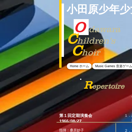
小田原少年少
O
dawara
C
hildren's
C
hoir
Home ホーム
Music Games 音楽ゲー
R
epertoire
第１回定期演奏会
１．
1966/08/27
秋
し
指揮：桑原妙子
２．