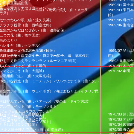
中田喜直童謡曲集
リン）
1969/01 
美しく青きドナウ（曲：ヨハン・シュ
子供（ノルウェー民謡） /
元気に笑え（曲：メーラ
1969/03 
ウス）
館）
七つのわらべ唄（編：遠矢良英）
1969/05 母
ラチラ粉雪（曲：西崎嘉太郎）
1969/06 
魚のからだはなぜ赤い（曲：渡部節保）
三つの花（曲：橋本国彦）
のほとり
ハレルヤ（曲：ヘンデル）
合唱組曲 「くるみ割り人形」
歌うよカッコウ（ポーランド民謡）
1969/07 
曲：チャイコフスキー、脚：中山知子、
げた小鳥（曲：シゲティンスキー）
編：増本伎共
館）
をこえ丘こえランランラン（ルーマニア民謡）
1969/10 市民
ちびっこだけど（曲：京嶋信）
1970/01 木
マと歩こう（曲：大熊誠）
1970/02 劇
唱組曲「道」（曲：大塚光雄）
ゆかいな行進（曲：ミーチャム） /
ワルツはすてき（曲：グル
ー）
のポルカ（曲：ヴェイボダ） /
海はまねくよ（イタリア民
呼んでいる（曲：ベアール） /
夏の山（ドイツ民謡）
アルファベット（曲：モーツァルト）
ヴェヴェルムコルプス /
アレルヤ
わらべうた（編：桑原妙子）
1970/03 
ブームブーム（曲：大中恩）
車にゆられて（メキシコ民謡）
1970/03 
グローリア（曲：モーツァルト）
もしび（ロシア民謡）
1970/04 図
あ太陽を呼んでこい（曲：山本直純）
1970/05 母