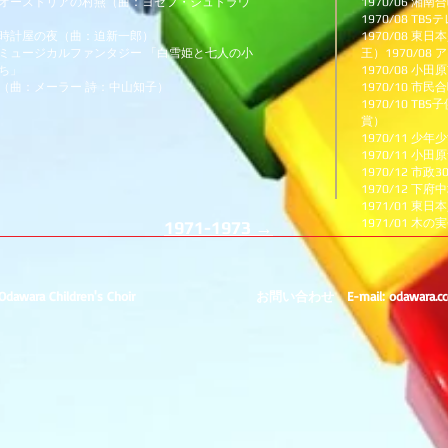
ーストリアの村燕（曲：ヨゼフ・シュトラウ
1970/06 
1970/08 
時計屋の夜（曲：迫新一郎）
1970/08 
ミュージカルファンタジー 「白雪姫と七人の小
王）1970/0
ち」
1970/08 
：メーラー 詩：中山知子）
1970/10 市民
1970/10 T
賞）
1970/11 
1970/11 小
1970/12 市政
1970/12 
1971/01 
1971/01 木
1971-1973 →
dawara Children's Choir
お問い合わせ E-mail:
odawara.c