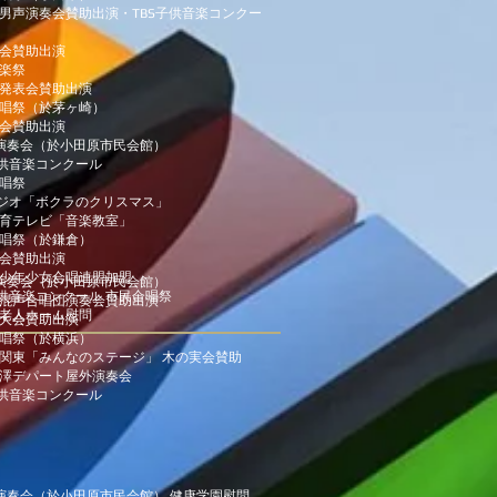
小田原男声演奏会賛助出演・TBS子供音楽コンクー
の実会賛助出演
音楽祭
アノ発表会賛助出演
南合唱祭（於茅ヶ崎）
の実会賛助出演
第1回演奏会（於小田原市民会館）
BS子供音楽コンクール
合唱祭
BSラジオ「ボクラのクリスマス」
HK教育テレビ「音楽教室」
南合唱祭（於鎌倉）
の実会賛助出演
東日本少年少女合唱連盟加盟
第2回演奏会（於小田原市民会館）
BS子供音楽コンクール 市民合唱祭
小田原混声合唱団演奏会賛助出演
城野老人ホーム慰問
の日大会賛助出演
南合唱祭（於横浜）
ラジオ関東「みんなのステージ」 木の実会賛助
0 志澤デパート屋外演奏会
BS子供音楽コンクール
第3回演奏会（於小田原市民会館） 健康学園慰問