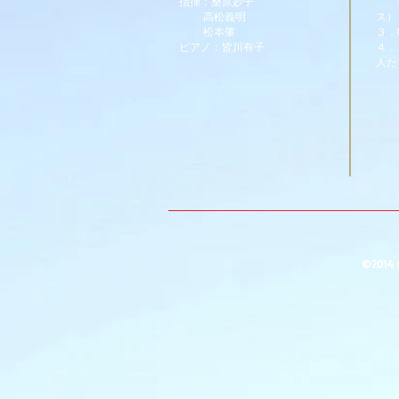
指揮：桑原妙子
オ
高松義明
ス）
松本肇
３．
ピアノ：皆川有子
４．
人た
（曲
©2014 O