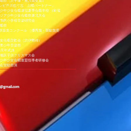
湘南合唱祭（於平塚・努力賞受賞）
TBSテレビ芥川也寸志「土曜パートナー」
東日本少年少女合唱連盟夏季合唱学校 （於蔵
8 アジア少年少女合唱祭東北大会
小田原市内小学校音楽研究会
合唱祭
BS子供音楽コンクール （優秀賞・奨励賞受
少年少女合唱交歓会（於伊勢崎）
田原青少年音楽祭
30周年式典
下府中地区子供クリスマス会
東日本少年少女合唱連盟指導者研修会
の実会賛助出演
c@gmail.com