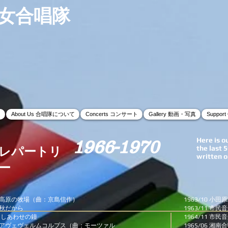
女合唱隊
ム
About Us 合唱隊について
Concerts コンサート
Gallery 動画・写真
Suppor
Here is o
1966-1970
the last 5
レパートリ
written o
ー
高原の牧場（曲：京島信作）
1963/10 
だから
1963/11 市民
あわせの鐘
1964/11 市民
アヴェヴェルムコルプス（曲：モーツァル
1965/06 湘