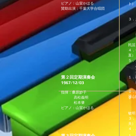
ピアノ：山室かほる
ト）
賛助出演：千葉大学合唱団
ア
ロ
３．
ブ
調
禁
ク
民謡
４．
直）
５．
あ
通
ず
第２回定期演奏会
１．
十
1967/12/03
ひ
手
こ
６．
指揮：桑原妙子
春
湯山
高松義明
２．
松本肇
ま
ピアノ：山室かほる
輪
敏明
３．
夫）
４．
雪
第３回定期演奏会
１．