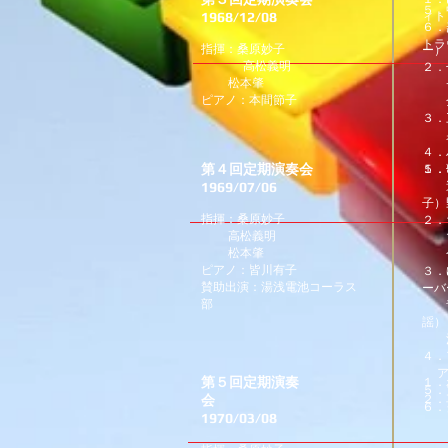
５．
1968/12/08
ィト
６．
雪と
トラ
指揮：桑原妙子
ー）
高松義明
２．
松本肇
チ
ピアノ：本間節子
金
３．
泉
４．
第４回定期演奏会
５．
１．
1969/07/06
（
逃
子）
野
指揮：桑原妙子
２．
高松義明
マ
松本肇
合
ピアノ：皆川有子
３．
賛助出演：湯浅電池コーラス
ーバ
部
青空
謡）
河は
４．
ア
第５回定期演奏
１．
５．
会
２．
６．
と
1970/03/08
さ