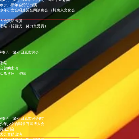
富士屋ホテル新年会賛助出演
東日本少年少女合唱連盟合同演奏会 （於東京文化会
の日大会賛助出演
湘南合唱祭（於藤沢・努力賞受賞）
第4回演奏会（於小田原市民会
合唱祭
の実会賛助出演
団こゆるぎ座「夕鶴」
第5回演奏会（於小田原市民会館）
アジア少年少女合唱祭万国博大会
書館長送別会
の日大会賛助出演