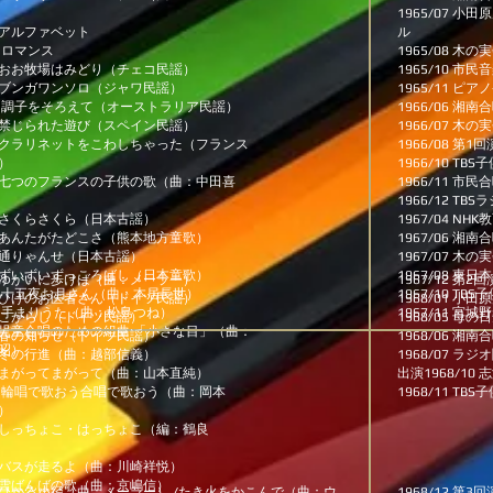
1965/07 
ルファベット
ル
マンス
1965/08 木
おお牧場はみどり（チェコ民謡）
1965/10 市民
ンガワンソロ（ジャワ民謡）
1965/11 ピ
子をそろえて（オーストラリア民謡）
1966/06 湘
じられた遊び（スペイン民謡）
1966/07 木
ラリネットをこわしちゃった（フランス
1966/08 
）
1966/10 T
七つのフランスの子供の歌（曲：中田喜
1966/11 市民
1966/12 T
さくらさくら（日本古謡）
1967/04 N
んたがたどこさ（熊本地方童歌）
1967/06 湘
りゃんせ（日本古謡）
1967/07 木
いずいずっころばし（日本童歌）
1967/08 
ゆかいに歩けば（曲：メーラー）
1967/12 
五夜お月さん（曲：本居長世）
1967/10 T
げのお医者さん（ドイツ民謡）
1968/01 
まりうた（曲：松島つね）
1967/11 宮
がらし（ドイツ民謡）
1968/05 母
児童合唱のための組曲 「小さな目」（曲：
の知らせ（ドイツ民謡）
1968/06 湘
昭）
冬の行進（曲：越部信義）
1968/07 
がってまがって（曲：山本直純）
出演1968/1
唱で歌おう合唱で歌おう（曲：岡本
1968/11 T
）
しっちょこ・はっちょこ（編：鶴良
バスが走るよ（曲：川崎祥悦）
ばんばの歌（曲：京嶋信）
ひかる小径（曲：メーラー） /
たき火をかこんで（曲：ウ
1968/12 