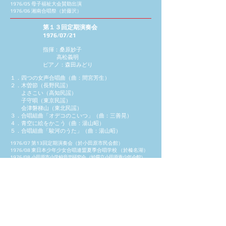
1976/05 母子福祉大会賛助出演
1976/06 湘南合唱祭（於藤沢）
第１３回定期演奏会
1976/07/21
指揮：桑原妙子
高松義明
ピアノ：森田みどり
１．四つの女声合唱曲（曲：間宮芳生）
２．木曽節（長野民謡）
よさこい（高知民謡）
子守唄（東京民謡）
会津磐梯山（東北民謡）
３．合唱組曲「オデコのこいつ」（曲：三善晃）
４．青空に絵をかこう（曲：湯山昭）
５．合唱組曲「駿河のうた」（曲：湯山昭）
1976/07 第13回定期演奏会（於小田原市民会館）
1976/08 東日本少年少女合唱連盟夏季合唱学校 （於榛名湖）
1976/08
小田原市小学校音楽研究会 （於県立小田原青少年会館）
1976/08 ビクトロンコンテスト賛助出濱 （於箱根観光会館）
1976/08 沖縄少年少女合唱団交歓演奏会
1976/10 神奈川県合唱コンクール
（於県立音楽堂・一般の部最優秀賞受賞）
1976/10 関東合唱コンクール （於共立講堂・一般の部銅賞受
賞）1976/10 市民合唱祭
1976/11 ファミリーコンサート（於城内小）
クリスマス・チャリティーコンサー