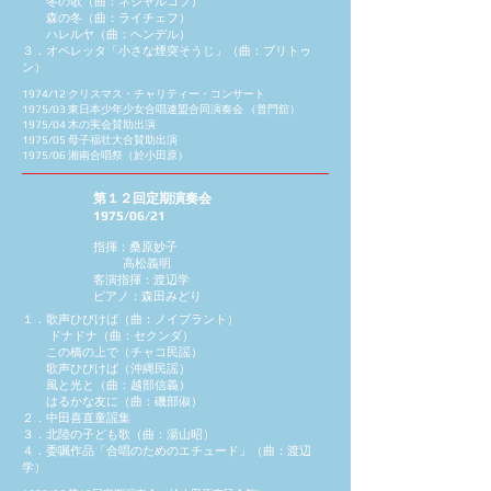
冬の歌（曲：ネジャルコフ）
森の冬（曲：ライチェフ）
ハレルヤ（曲：ヘンデル）
３．オペレッタ「小さな煙突そうじ」（曲：ブリトゥ
ン）
1974/12 クリスマス・チャリティー・コンサート
1975/03 東日本少年少女合唱連盟合同演奏会 （普門舘）
1975/04 木の実会賛助出演
1975/05 母子福壮大合賛助出演
1975/06 湘南合唱祭（於小田原）
第１２回定期演奏会
1975/06/21
指揮：桑原妙子
高松義明
客演指揮：渡辺学
ピアノ：森田みどり
１．歌声ひびけば（曲：ノイブラント）
ドナドナ（曲：セクンダ）
この橋の上で（チャコ民謡）
歌声ひびけば（沖縄民謡）
風と光と（曲：越部信義）
はるかな友に（曲：磯部俶）
２．中田喜直童謡集
３．北陸の子ども歌（曲：湯山昭）
４．委嘱作品「合唱のためのエチュード」（曲：渡辺
学）