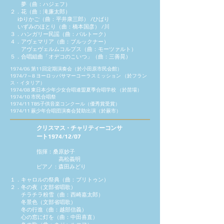
夢（曲：ハジェフ）
２．花（曲：滝廉太郎）
ゆりかご（曲：平井康三郎） /
ひばり
いずみのほとり（曲：橋本国彦） /
川
３．ハンガリー民謡（曲：バルトーク）
４．アヴェマリア（曲：ブルックナー）
アヴェヴェルムコルプス（曲：モーツァルト）
５．合唱組曲「オデコのこいつ」（曲：三善晃）
1974/06 第11回定期演奏会（於小田原市民会館）
1974/7～8 ヨーロッパサマーコーラスミッション （於フラン
ス・イタリア）
1974/08 東日本少年少女合唱連盟夏季合唱学校 （於苗場）
1974/10 市民合唱祭
1974/11 TBS子供音楽コンクール（優秀賞受賞）
1974/11 蕨少年合唱団演奏会賛助出演（於蕨市）
クリスマス・チャリティーコンサ
ート
1974/12/07
指揮：桑原妙子
高松義明
ピアノ：森田みどり
１．キャロルの祭典（曲：ブリトゥン）
２．冬の夜（文部省唱歌）
チラチラ粉雪（曲：西崎嘉太郎）
冬景色（文部省唱歌）
冬の行進（曲：越部信義）
心の窓に灯を（曲：中田喜直）