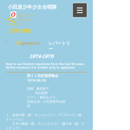
小田原少年少女合唱隊
O
dawara
C
hildren's
C
hoir
1963 - 2023
R
epertoire
レパートリ
ー
1974-1976
Here is our historic repertoire from the last 50 years.
At this moment, it is written only in Japanese.
第１１回定期演奏会
1974/06/29
指揮：桑原妙子
高松義明
ピアノ：森田みどり
賛助出演：小田原男声合唱
団
１．友情の歌（曲：ネジャルコフ） /
アブローラ（曲：
ストゥベル）
五月の風船（曲；ネジャルコフ） /
森の冬（曲：ラ
イチェフ）