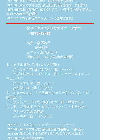
1975/06 第12回定期演奏会（於小田原市民会館）
1975/08 東目本少年少女合唱連盟夏季合唱学校 （於苗場）
1975/08 東北演奏旅行1975/09 プラハ少年少女合唱団賛助出
演1975/09 市民合唱祭
1975/11 TBS子供音楽コンクール（優秀賞受賞）
クリスマス・チャリティーコンサー
ト
1975/12/25
指揮：桑原妙子
高松義明
ピアノ：森田みどり
賛助出演：
渕江少年少女合唱団
１．キリエ９番（グレゴリオ聖歌）
グロリア９番 願いあつく（曲：バッハ）
アヴェヴェルムコルプス（曲：モーツァルト） /
ア
ヴェマリア
アヴェマリア（曲：グノー）
おお聖し夜（曲：アダム）
２．ミュージカル 「ドラ猫とジェリーとマンボ」（曲：
服部公一）
３．サンタクロースのごあいさつ（曲：服部公一）
４．美しく青きドナウ（曲：ヨハン・シュトラウス）
ウィーンの森の物語
ハレルヤ（曲：ヘンデル）
1975/12 クリスマス・チャリティー・コンサート
1976/03 東日本少年少女合唱連盟合同演奏会 （普門館）
1976/05 藤枝少年少女合唱団5周年記念演奏会 友情出演
1976/05 木の実会賛助出演