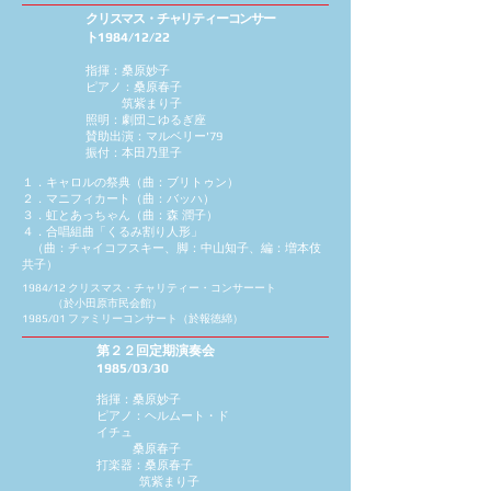
クリスマス・チャリティーコンサー
ト
1984/12/22
指揮：桑原妙子
ピアノ：桑原春子
筑紫まり子
照明：劇団こゆるぎ座
賛助出演：マルベリー'79
振付：本田乃里子
１．キャロルの祭典（曲：ブリトゥン）
２．マニフィカート（曲：バッハ）
３．虹とあっちゃん（曲：森 潤子）
４．合唱組曲「くるみ割り人形」
（曲：チャイコフスキー、脚：中山知子、編：増本伎
共子）
1984/12 クリスマス・チャリティー・コンサーート
（於小田原市民会館）
1985/01 ファミリーコンサート（於報徳綿）
第２２回定期演奏会
1985/03/30
指揮：桑原妙子
ピアノ：ヘルムート・ド
イチュ
桑原春子
打楽器：桑原春子
筑紫まり子