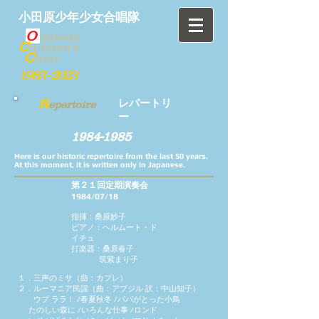
小田原少年少女合唱隊
O
dawara
C
hildren's
C
hoir
1963 - 2023
R
レパートリ
epertoire
ー
1984-1985
Here is our historic repertoire from the last 50 years.
At this moment, it is written only in Japanese.
第２１回定期演奏会
1984/07/18
指揮：桑原妙子
ピアノ：ヘルムート・ド
イチュ
打楽器：桑原春子
筑紫まり子
１．三声のミサ（曲：カプレ）
２．ルーマニア民謡（曲：アブジル 訳：中山知子）
ウプ ララ！ /
春夏秋冬 /
パパがとった小鳥
たのしい森に /
いろんな仕事 /
ロンド