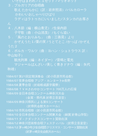
いそがばまわれ /
ミュゼット /
マリオネット
３．ブルガリアの合唱曲
歌え たからかに（訳：岩井照清）/
バルカローラ
かわいいおしゃべりひばり
ラディはラトゥカにいいました/
スタンカのお客さ
ん
４．八木節（編：横山青児） /
生保内節
子守歌（曲：小山清茂） /
もぐら追い
５．「風のとおりみち」（曲：三善晃）より
かぞえうた１/
栗の実 /
うとてとこ /
かっぱ /
かぞえ
うた２
６．ポルカ・ワルツ（曲：ヨハン・シュトラウス 訳：
中山知子）
観光列車（編：ネイダー） /
雷鳴と電光
マジャールばんざい /
美しく青きドナウ（編：矢代
秋雄）
1984/07 第21回定期演奏会 （於小田原市民会館）
1984/07 世界合唱祭 アジア・カンター卜in長野
1984/08 夏季合宿（於箱根成蹊学園寮）
1984/08 ＴＶＨさわやかコンサート 700万人の広場
1984/09 全日本合唱コンクール神奈川大会
（金賞・県代表 於県立音楽堂）
1984/09 神奈川県民による第9コンサー卜
（於県民会館大ホーール）
1984/10 市民合唱祭（於小田原市民会館）
1984/10 全日本合唱コンクール関東大会 （銅賞 於青山学院）
1984/11 ダ－クダックスコンサート賛助出演
1984/12 神奈川芸術祭合唱フェスティバル （於県立音楽堂）
1984/12
茅ヶ崎少年少女合唱団 クリスマス・コンサート賛助出演
（於茅ヶ崎文化会館大ホール）