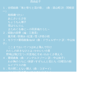
西由起子
１．合唱組曲「海と祭りと花の歌」（曲：湯山昭 詩：関根栄
一）
相模磯づたい
あじさいと少女
ちょうちん囃子
雪はりんりん
まためぐる春に～小田原城のうた～
２．唱歌の四季（編：三善晃）
朧月夜 /
茶摘み /
紅葉 /
雪 /
夕焼小焼
３．モラヴァ重唱曲集Op32（曲：ドヴォルザーク 訳：中山知
子）
ここまでおいで /
つばめよ飛んで行け
わたしの好きなひとは /
かわいい小屋
野鳩は飛び立つ /
片意地むすめ /
わかくさ萌えろ
４．重唱曲集（曲：メンデルスゾーン 訳：中山知子）
わが胸のうちに /
挨拶 /
すずらんと花たち /
日曜日の朝
ルイプラスの歌
５．耳の聞こえない隣人（曲：コダーイ）
それ行け私の馬よ /
こうのとりきたよ
鐘の響き/
チーズを食べるジプシー
私はみなし子 /
エジェテム ペジェテム
６．トリッチトラッチポルカ
かじやのポルカ
美しく青きドナウ
1985/03 第22回定期演奏会（於小田原市民会館）
1985/04 神奈川作曲家と演奏家の会（於県立音楽堂）
1985/04 木の実会賛助出演（於小田原市民会館）
1985/05 母子福祉大会（於小田原市民会館）