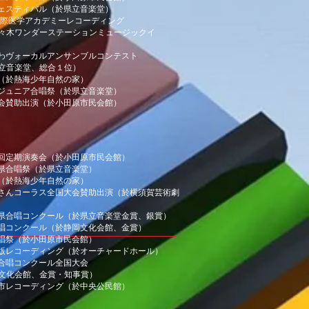
唱フェスティバル（於県立音楽堂）
HO国際医学アカデミーレコーディング
ンダーステーションミュージックイ
ながわヴォーカルアンサンブルコンテスト
楽堂、総合１位）
合宿（於熱海少年自然の家）
奈川ジュニア合唱祭（於県立音楽堂）
の実会賛助出演（於小田原市民会館）
４１回定期演奏会（於小田原市民会館）
奈川県合唱祭（於県立音楽堂）
合宿（於熱海少年自然の家）
かあさんコーラス全国大会賛助出演（於横須賀芸術劇
奈川県合唱コンクール（於県立音楽堂金賞、銀賞）
東合唱コンクール（於静岡文化会館、金賞）
民合唱祭（於小田原市民会館）
育出版レコーディング（於オーチャードホール）
日本合唱コンクール全国大会
会館、金賞・知事賞）
田原市レコーディング（於中央公民館）