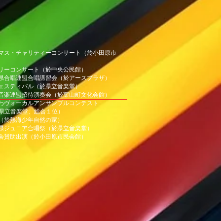
リスマス・チャリティーコンサート（於小田原市
ァミリーコンサート（於中央公民館）
奈川県合唱連盟合唱講習会（於アースプラザ）
唱フェスティバル（於県立音楽堂）
山町音楽連盟招待演奏会（於葉山町文化会館）
ながわヴォーカルアンサンブルコンテスト
楽堂、総合１位）
合宿（於熱海少年自然の家）
奈川県ジュニア合唱祭（於県立音楽堂）
の実会賛助出演（於小田原市民会館）