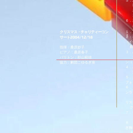
５．
秋の
わが
オー
６．
かぞ
仔ぎ
クリスマス・チャリティーコン
１．
７．
2004/12/18
２．
サート
ババ
（イ
私の
指揮：桑原妙子
３．
ピアノ：桑原春子
た
バリトン：杉山範雄
ン（
協力：劇団こゆるぎ座
４．
第
５．
フォ
６．
ンラ
マリ
リス
クリ
７．
（
８．
ぎ飾
ま