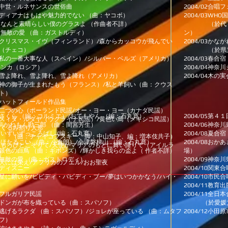
中世・ルネサンスの世俗曲
2004/02合
アナはもはや魅力的でない （曲：ヤコボ）
2004/03W
と素晴らしい僕のグラスよ （作曲者不詳）
（於代々木ワ
敵の愛 （曲：ガストルディ）
ン）
クリスマス・イヴ（フィンランド）/
森からカッコウが飛んでい
2004/03か
（チェコ）
（於県立音
の一番大事な人（スペイン）/
シルバー・ベルズ（アメリカ）
2004/03春
ミンカ（ロシア）
2004/04神
雪よ降れ、雪よ降れ、雪よ降れ（アメリカ）
2004/04木
御子が生まれたもう（フランス）/
私と羊飼い（曲：クウス
ト）
ハットフィールド作品集
つの心（ポーランド民謡/
オー・ヨー・ヨー（カナダ民謡）
さくら （編：コルミエ）/
おてもやん （編：石丸寛）
2004/05第
ダ・ルダヤ（ウクライナ民謡）/
黄色い鳥（メキシコ民謡）
ねもん勘三郎 （曲：間宮芳生）
2004/06神
 くるみ割り人形
いずいずっころばし (編：
石丸寛）
2004/08夏
曲：チャイコフスキー、脚：中山知子、編：増本伎共子）
るこい （曲：小倉朗）/
会津磐梯山 （編：石丸寛）
2004/08お
．
もろびとこぞりて/
天使がマリアのもとに舞い降りて（アイルラ
銀色の白鳥 （曲：ギボンズ）/
輝かしき我らの盃よ（ 作者不詳）
場）
）
の愛 （曲：ガストロディ）
2004/09神
は栄え/アフリカのノエル/おお聖夜
ディズニー
2004/10関
願いを/ビビディ・バビディ・ブー/
夢はいつかかなう/ハイ・
2004/10市
2004/11教
フルガリア民謡
2004/11全
ンガが布を織っている（曲：スパソフ）
（於愛媛文化
るラクダ （曲：スパソフ）/
ジョレが座っている （曲：ムタフ
2004/12小
フ）