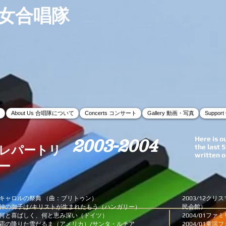
女合唱隊
ム
About Us 合唱隊について
Concerts コンサート
Gallery 動画・写真
Suppor
Here is o
2003-2004
the last 5
レパートリ
written o
ー
キャロルの祭典 （曲：ブリトゥン）
2003/12ク
神の御子は/キリストが生まれたもう（ハンガリー）
民会館）
と喜ばしく、何と恵み深い（ドイツ）
2004/01フ
降りた雪だるま（アメリカ）/サンタ・ルチア
2004/01童