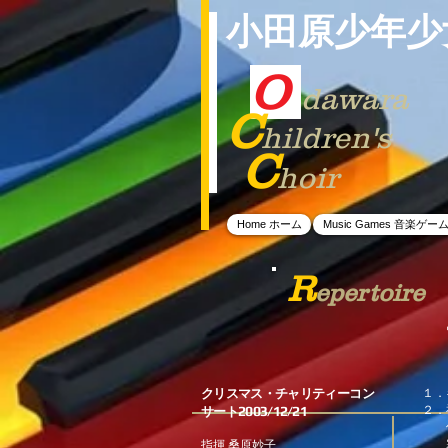
小田原少年少
O
dawara
C
hildren's
C
hoir
Home ホーム
Music Games 音楽ゲー
R
epertoire
クリスマス・チャリティーコン
１．
2003/12/21
２．
サート
何
霜の
指揮 桑原妙子