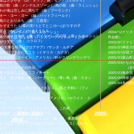
波はささやき （詩：タッソ、曲：モンテヴェルディ）
歌 （曲：メンデルスゾーン）/
鳥の歌 （曲：ラミンシュ）
魂は悲しみに満ちて （曲：プーランク）
・ヨー・ヨー （編：ハットフィールド）
風のとおりみち （曲：三善晃）
えうたⅠ/栗の実/うとてとこ/かっぱ/りすの子
つね/ことこ/かぞえうたⅡ
ミサ・ブレヴィス（曲：ルカーシュ）
2004/12ク
アヴェ・マリア （曲：デイリー）/
花の冠 （曲：ルカーシュ）
神の御子は/聖なる夜（ハンガリー）/
リトル・ドンキー
民会館）
ヤガ （曲：.コラロフ）
ギリス）
2005/01フ
大事な幼子（クロアチア）/
サンタ・ルチア
2005/01神
みんなで手をたたこう（イギリス・カナダ）
2005/01合
そがれ（スペイン・アメリカ）/
鈴がクリンゲリンゲリ
2005/03葉
ドイツ）
2005/03か
パレストリーナの作品
（於県立音
４旋法によるマニフィカート
2005/03春
天よ、喜び祝え（曲：バークリー） /
青い鳥（曲：スタン
2005/04神
ード）
2005/04木
ジングル・ベル/柊と蔦（イギリス）/
私と羊飼い（フィ
ンド）
アにみどり児が生まれた（アメリカ）/
ホワイト・ク
マス
スマスの朝（アイスランド）/
聖しこの夜
←2001-2003
2005-
音楽劇『ヘンゼルとグレーテル』
曲：フンパーディンク、編・詩：桑原春子）
2006→
もろびとこぞりて/このみどり児は（イギリス）/
ひいら
りて
きびと羊を/
天には栄え/おお聖夜