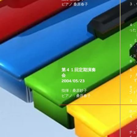
３．
ピアノ 桑原春子
ディ
なん
無
４．
った
私
５．
神の
ィス
６．
二
第４１回定期演奏
１．
スィ
会
烏か
７．
ず
2004/05/23
（
ほた
８
指揮：桑原妙子
２．
ンド
ピアノ：桑原春子
無敵
天に
３．
星に
ホー
４．
ド
逃げ
チェ